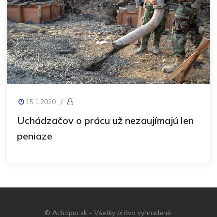
15.1.2020
/
Uchádzačov o prácu už nezaujímajú len
peniaze
© Achapur.sk - Všetky práva vyhradené.