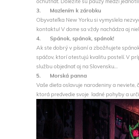
ochutnať. Dôležité sú pauzy medzi jednotl
3.
Mazlením k zárobku
Obyvateľka New Yorku si vymyslela nezvyč
kontaktu! V dome sa vždy nachádza aj niekt
4.
Spánok, spánok, spánok!
Ak ste dobrý v písaní a zbožňujete spánok 
spáčov, ktorí otestujú kvalitu postelí. V p
službu objednať aj na Slovensku…
5.
Morská panna
Vaše dieťa oslavuje narodeniny a neviete,
ktorá predvedie svoje ladné pohyby a určit