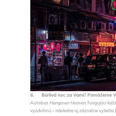
6.
Búrlivá noc za Vami? Pomôžeme Vá
Autobus
Hangover Heaven
, fungujúci kaž
vyzdvihnú – následne aj zázračne vyliečia 