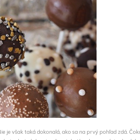
ie je však taká dokonalá, ako sa na prvý pohľad zdá. Čoko