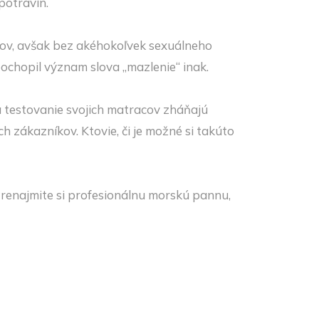
potravín.
rov, avšak bez akéhokoľvek sexuálneho
pochopil význam slova „mazlenie“ inak.
na testovanie svojich matracov zháňajú
h zákazníkov. Ktovie, či je možné si takúto
Prenajmite si profesionálnu morskú pannu,