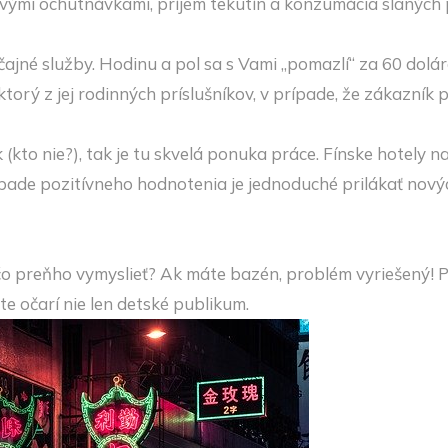
ivými ochutnávkami, príjem tekutín a konzumácia slaných 
ajné služby. Hodinu a pol sa s Vami „pomazlí“ za 60 dolá
orý z jej rodinných príslušníkov, v prípade, že zákazník 
(kto nie?), tak je tu skvelá ponuka práce. Fínske hotely 
rípade pozitívneho hodnotenia je jednoduché prilákať novýc
 čo preňho vymyslieť? Ak máte bazén, problém vyriešený! 
e očarí nie len detské publikum.