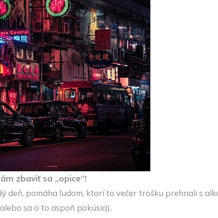
m zbaviť sa „opice“!
dý deň, pomáha ľudom, ktorí to večer trošku prehnali s alk
(alebo sa o to aspoň pokúsia).