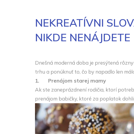
NEKREATÍVNI SLOV
NIKDE NENÁJDETE
Dnešná moderná doba je presýtená rôznymi 
trhu a ponúknuť to, čo by napadlo len má
1.
Prenájom starej mamy
Ak ste zaneprázdnení rodičia, ktorí potreb
prenájom babičky, ktoré za poplatok dohli