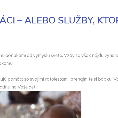
ÁCI – ALEBO SLUŽBY, KT
ponukami od výmyslu sveta. Vždy sa však nájdu vynaliezav
lokomu.
ujú pomôcť so svojimi ratolesťami, prenajmite si babku! V
adnu na Vaše deti.