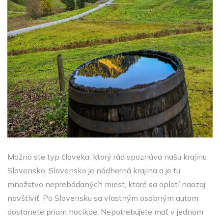
Možno ste typ človeka, ktorý rád spoznáva našu krajinu
Slovensko. Slovensko je nádherná krajina a je tu
množstvo neprebádaných miest, ktoré sa oplatí naozaj
navštíviť. Po Slovensku sa vlastným osobným autom
dostanete priam hocikde. Nepotrebujete mať v jednom