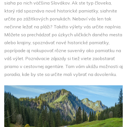
siaha po nich väčšina Slovákov.
Ak ste typ človeka,
ktorý rád spoznáva nové historické pamiatky, siahnite
určite po zážitkových ponukách. Nebaví vás len tak
nečinne ležať na pláži? Takéto výlety vás určite naplnia.
Môžete sa prechádzať po úzkych uličkách daného mesta
alebo krajiny, spoznávať nové historické pamiatky,
poprípade aj nakupovať rôzne suveníry ako pamiatku na
váš výlet. Poznávacie zájazdy si tiež viete zaobstarať
priamo v cestovnej agentúre. Tam vám ukážu možnosti aj
poradia, kde by ste sa určite mali vybrať na dovolenku.