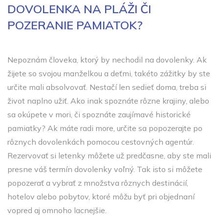
DOVOLENKA NA PLÁŽI ČI
POZERANIE PAMIATOK?
Nepoznám človeka, ktorý by nechodil na dovolenky. Ak
žijete so svojou manželkou a deťmi, takéto zážitky by ste
určite mali absolvovať. Nestačí len sedieť doma, treba si
život naplno užiť. Ako inak spoznáte rôzne krajiny, alebo
sa okúpete v mori, či spoznáte zaujímavé historické
pamiatky?
Ak máte radi more, určite sa popozerajte po
rôznych dovolenkách pomocou cestovných agentúr.
Rezervovať si letenky môžete už predčasne, aby ste mali
presne váš termín dovolenky voľný. Tak isto si môžete
popozerať a vybrať z množstva rôznych destinácií,
hotelov alebo pobytov, ktoré môžu byť pri objednaní
vopred aj omnoho lacnejšie.